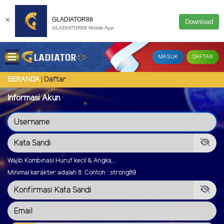
×
GLADIATOR88
Download
GLADIATOR88 Mobile App
MASUK
DAFTAR
Daftar
BERANDA
Informasi Akun
Wajib Kombinasi Huruf kecil & Angka, .
Minimal karakter adalah 8. Contoh : strong89