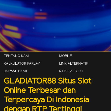
TENTANG KAMI
MOBILE
KALKULATOR PARLAY
LINK ALTERNATIF
JADWAL BANK
RTP LIVE SLOT
GLADIATOR88 Situs Slot
Online Terbesar dan
Terpercaya Di Indonesia
dengan RTP Tertinggi