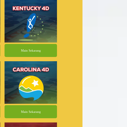
Main Sekarang
Main Sekarang