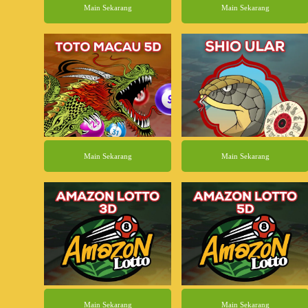
Main Sekarang
Main Sekarang
Main Sekarang
Main Sekarang
Main Sekarang
Main Sekarang