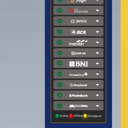
Online
Offline
Gangguan