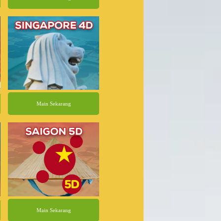
Main Sekarang
Main Sekarang