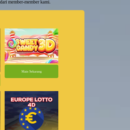
a dari member-member kami.
Main Sekarang